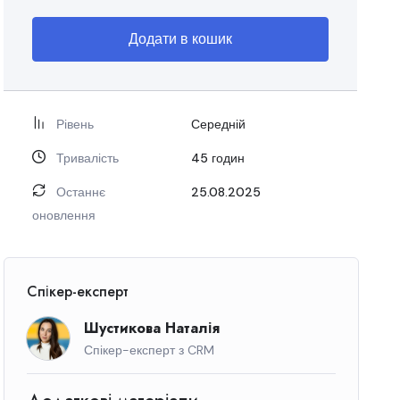
Додати в кошик
Рівень
Середній
Тривалість
45
годин
Останнє
25.08.2025
оновлення
Спікер-експерт
Шустикова Наталія
Спікер-експерт з CRM