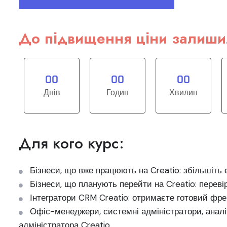
До підвищення ціни залиши
0
0
0
0
0
0
Днів
Годин
Хвилин
Для кого курс:
Бізнеси, що вже працюють на Creatio: збільшіть
Бізнеси, що планують перейти на Creatio: перев
Інтегратори CRM Creatio: отримаєте готовий фре
Офіс-менеджери, системні адміністратори, анал
адміністратора Creatio