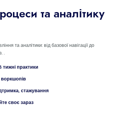
процеси та аналітику
іння та аналітики: від базової навігації до
. .
3 тижні практики
5 воркшопів
ідтримка, стажування
те своє зараз